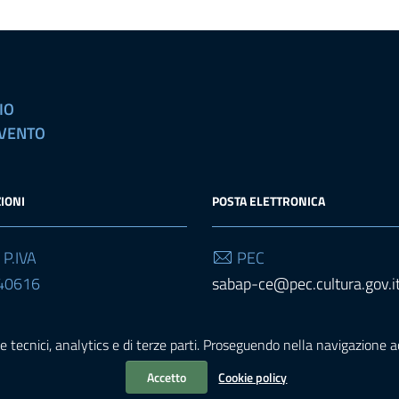
IO
EVENTO
IONI
POSTA ELETTRONICA
 P.IVA
PEC
40616
sabap-ce@pec.cultura.gov.i
Email
e tecnici, analytics e di terze parti. Proseguendo nella navigazione acc
sabap-ce@cultura.gov.it
Accetto
Cookie policy